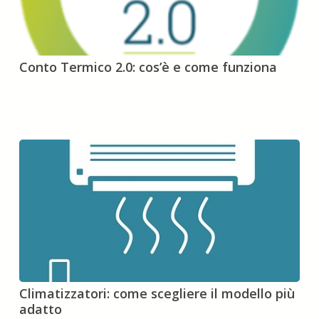
Conto
Conto Termico 2.0: cos’è e come funziona
Termico
2.0:
cos’è
e
come
funziona
Climatizzatori:
Climatizzatori: come scegliere il modello più
come
adatto
scegliere