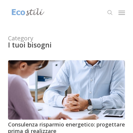
Skip
to
Menu
search
main
content
Category
I tuoi bisogni
Consulenza
Consulenza risparmio energetico: progettare
risparmio
prima di realizzare