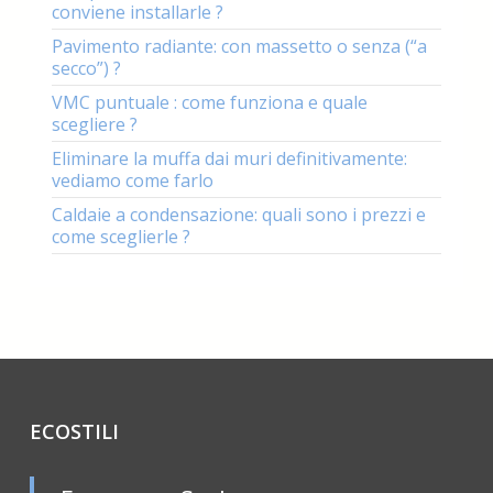
conviene installarle ?
Pavimento radiante: con massetto o senza (“a
secco”) ?
VMC puntuale : come funziona e quale
scegliere ?
Eliminare la muffa dai muri definitivamente:
vediamo come farlo
Caldaie a condensazione: quali sono i prezzi e
come sceglierle ?
ECOSTILI