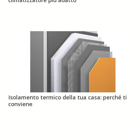
climatizzatore più adatto
:
come
scegliere
il
climatizzatore
più
adatto
Isolamento
Isolamento termico della tua casa: perché ti
termico
conviene
della
tua
casa:
perché
ti