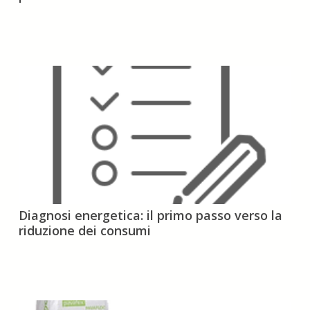
energetico:
progettare
prima
di
realizzare
Diagnosi
Diagnosi energetica: il primo passo verso la
energetica:
riduzione dei consumi
il
primo
passo
verso
la
riduzione