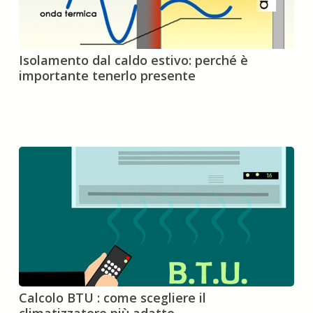
Isolamento
Isolamento dal caldo estivo: perché è
dal
importante tenerlo presente
caldo
estivo:
perché
è
importante
tenerlo
presente
Calcolo
Calcolo BTU : come scegliere il
BTU