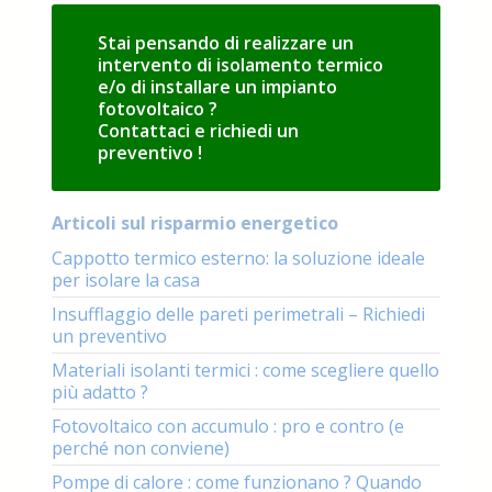
conviene
Stai pensando di realizzare un
intervento di isolamento termico
e/o di installare un impianto
fotovoltaico ?
Contattaci e richiedi un
preventivo !
Articoli sul risparmio energetico
Cappotto termico esterno: la soluzione ideale
per isolare la casa
Insufflaggio delle pareti perimetrali – Richiedi
un preventivo
Materiali isolanti termici : come scegliere quello
più adatto ?
Fotovoltaico con accumulo : pro e contro (e
perché non conviene)
Pompe di calore : come funzionano ? Quando