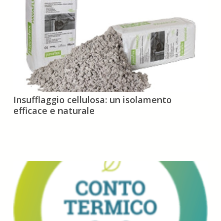
dei
consumi
Insufflaggio
Insufflaggio cellulosa: un isolamento
cellulosa:
efficace e naturale
un
isolamento
efficace
e
naturale