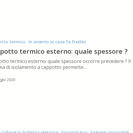
tto termico
In inverno in casa fa freddo
potto termico esterno: quale spessore ?
tto termico esterno: quale spessore occorre prevedere ? ll
ma di isolamento a cappotto permette…
gio 2020
 ridurre la bolletta elettrica
Fotovoltaico
Energie rinnovabili