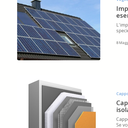
conviene
?
Imp
Vediamo
ese
un
esempio
L'imp
speci
8 Magg
Cappotto
termico
esterno:
Cappo
la
soluzione
Cap
ideale
isol
per
isolare
Cappo
la
Se vo