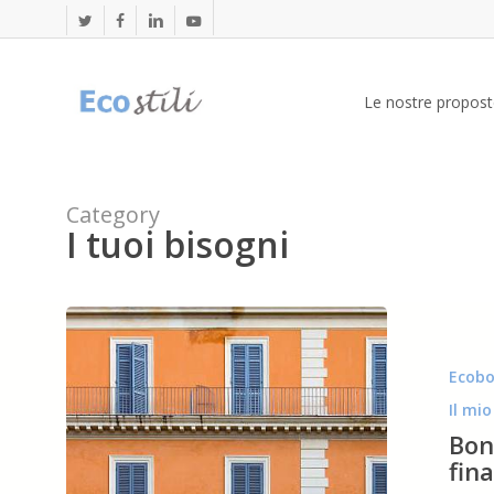
Skip
to
twitter
facebook
linkedin
youtube
main
content
Le nostre propost
Category
I tuoi bisogni
Bonus
facciate
:
Ecob
la
detrazione
Il mi
per
Bonu
gli
fina
interventi
finalizzati