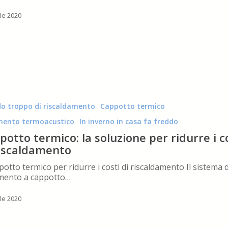
ile 2020
o troppo di riscaldamento
Cappotto termico
mento termoacustico
In inverno in casa fa freddo
potto termico: la soluzione per ridurre i c
riscaldamento
ppotto termico per ridurre i costi di riscaldamento Il sistema d
to
mento a cappotto…
ile 2020