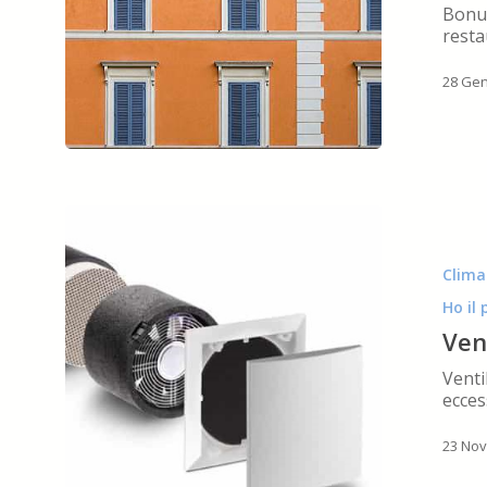
Bonus
al
resta
recupero
delle
28 Gen
facciate
esterne
Ventilazione
meccanica
controllata
Clima
(VMC)
Ho il
Ven
Venti
ecces
23 No