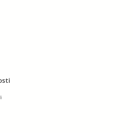
osti
i