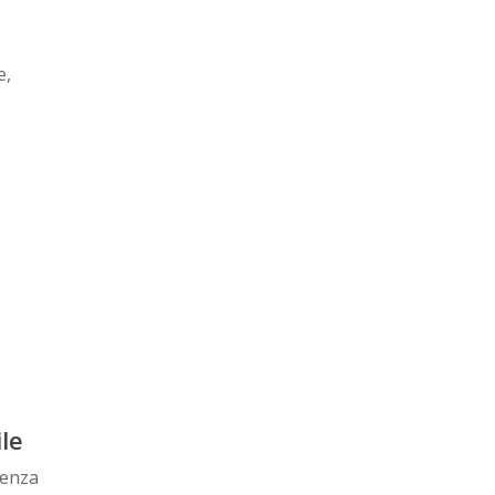
e,
le
genza