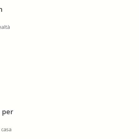
n
ealtà
 per
 casa