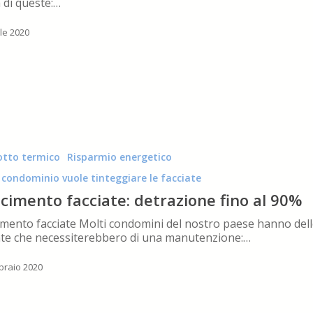
 di queste:…
ile 2020
tto termico
Risparmio energetico
o condominio vuole tinteggiare le facciate
acimento facciate: detrazione fino al 90%
imento facciate Molti condomini del nostro paese hanno dell
ate che necessiterebbero di una manutenzione:…
braio 2020