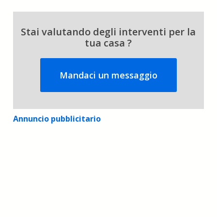
Stai valutando degli interventi per la
tua casa ?
Mandaci un messaggio
Annuncio pubblicitario