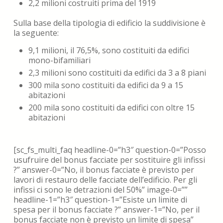
2,2 milioni costruiti prima del 1919
Sulla base della tipologia di edificio la suddivisione è
la seguente:
9,1 milioni, il 76,5%, sono costituiti da edifici
mono-bifamiliari
2,3 milioni sono costituiti da edifici da 3 a 8 piani
300 mila sono costituiti da edifici da 9 a 15
abitazioni
200 mila sono costituiti da edifici con oltre 15
abitazioni
[sc_fs_multi_faq headline-0=”h3″ question-0=”Posso
usufruire del bonus facciate per sostituire gli infissi
?” answer-0=”No, il bonus facciate è previsto per
lavori di restauro delle facciate dell’edificio. Per gli
infissi ci sono le detrazioni del 50%” image-0=””
headline-1=”h3″ question-1=”Esiste un limite di
spesa per il bonus facciate ?” answer-1=”No, per il
bonus facciate non è previsto un limite di spesa”