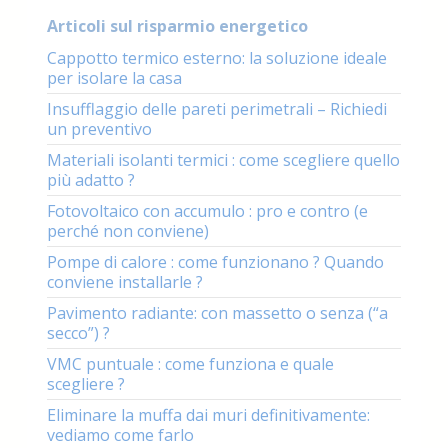
Articoli sul risparmio energetico
Cappotto termico esterno: la soluzione ideale
per isolare la casa
Insufflaggio delle pareti perimetrali – Richiedi
un preventivo
Materiali isolanti termici : come scegliere quello
più adatto ?
Fotovoltaico con accumulo : pro e contro (e
perché non conviene)
Pompe di calore : come funzionano ? Quando
conviene installarle ?
Pavimento radiante: con massetto o senza (“a
secco”) ?
VMC puntuale : come funziona e quale
scegliere ?
Eliminare la muffa dai muri definitivamente:
vediamo come farlo