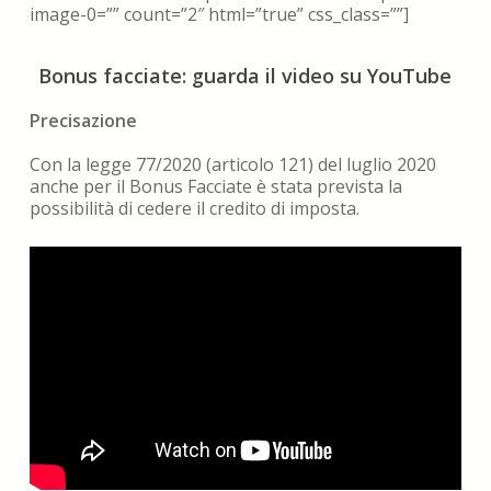
image-0=”” count=”2″ html=”true” css_class=””]
Bonus facciate: guarda il video su YouTube
Precisazione
Con la legge 77/2020 (articolo 121) del luglio 2020
anche per il Bonus Facciate è stata prevista la
possibilità di cedere il credito di imposta.