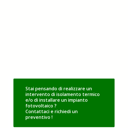
Stai pensando di realizzare un
intervento di isolamento termico
e/o di installare un impianto
fotovoltaico ?
Contattaci e richiedi un
preventivo !