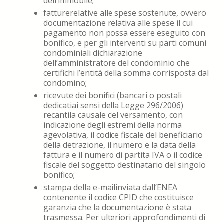
dell’immobile;
fatturerelative alle spese sostenute, ovvero
documentazione relativa alle spese il cui
pagamento non possa essere eseguito con
bonifico, e per gli interventi su parti comuni
condominiali dichiarazione
dell’amministratore del condominio che
certifichi l’entità della somma corrisposta dal
condomino;
ricevute dei bonifici (bancari o postali
dedicatiai sensi della Legge 296/2006)
recantila causale del versamento, con
indicazione degli estremi della norma
agevolativa, il codice fiscale del beneficiario
della detrazione, il numero e la data della
fattura e il numero di partita IVA o il codice
fiscale del soggetto destinatario del singolo
bonifico;
stampa della e-mailinviata dall’ENEA
contenente il codice CPID che costituisce
garanzia che la documentazione è stata
trasmessa. Per ulteriori approfondimenti di