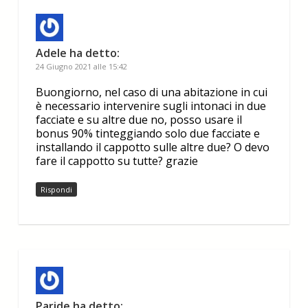
Adele
ha detto:
24 Giugno 2021 alle 15:42
Buongiorno, nel caso di una abitazione in cui
è necessario intervenire sugli intonaci in due
facciate e su altre due no, posso usare il
bonus 90% tinteggiando solo due facciate e
installando il cappotto sulle altre due? O devo
fare il cappotto su tutte? grazie
Rispondi
Paride
ha detto: