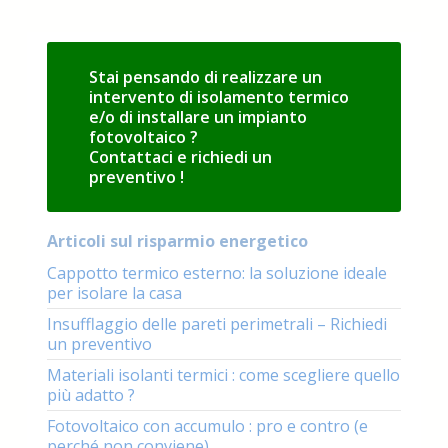
Stai pensando di realizzare un
intervento di isolamento termico
e/o di installare un impianto
fotovoltaico ?
Contattaci e richiedi un
preventivo !
Articoli sul risparmio energetico
Cappotto termico esterno: la soluzione ideale
per isolare la casa
Insufflaggio delle pareti perimetrali – Richiedi
un preventivo
Materiali isolanti termici : come scegliere quello
più adatto ?
Fotovoltaico con accumulo : pro e contro (e
perché non conviene)