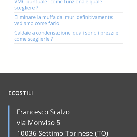
VMC puntuale : come funziona e quale
scegliere ?
Eliminare la muffa dai muri definitivamente:
vediamo come farlo
Caldaie a condensazione: quali sono i prezzi e
come sceglierle ?
ECOSTILI
Francesco Scalzo
via Monviso 5
10036 Settimo Torinese (TO)