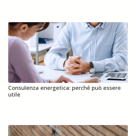
quali
sono
prezzi
?
Consulenza
Consulenza energetica: perché può essere
energetica:
utile
perché
può
essere
utile