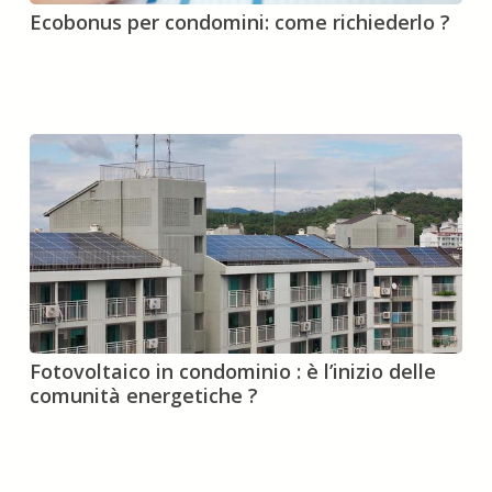
Ecobonus
Ecobonus per condomini: come richiederlo ?
per
condomini:
come
richiederlo
?
Fotovoltaico
Fotovoltaico in condominio : è l’inizio delle
in
comunità energetiche ?
condominio
:
è
l’inizio