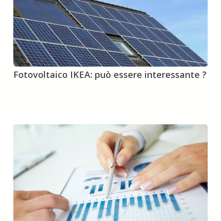
Fotovoltaico
Fotovoltaico IKEA: può essere interessante ?
IKEA:
può
essere
interessante
?