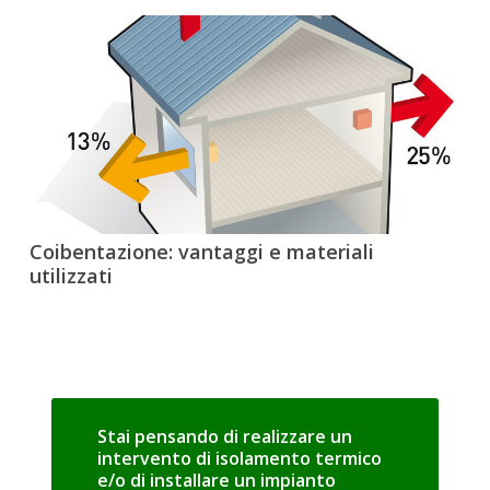
delle
comunità
energetiche
?
Coibentazione:
Coibentazione: vantaggi e materiali
vantaggi
utilizzati
e
materiali
utilizzati
Stai pensando di realizzare un
intervento di isolamento termico
e/o di installare un impianto