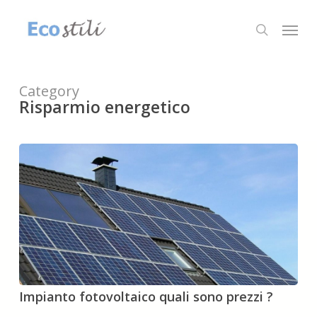
Skip
to
Menu
search
main
content
Category
Risparmio energetico
Impianto
Impianto fotovoltaico quali sono prezzi ?
fotovoltaico