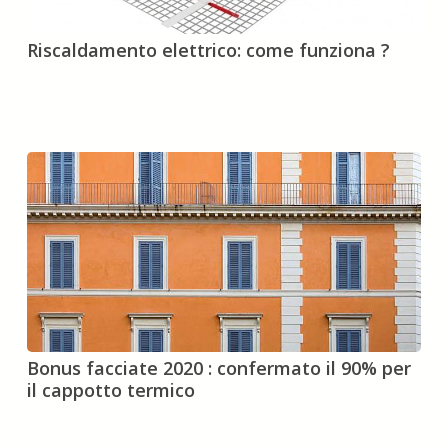
Riscaldamento
Riscaldamento elettrico: come funziona ?
elettrico:
come
funziona
?
Bonus
Bonus facciate 2020 : confermato il 90% per
facciate
il cappotto termico
2020
:
confermato