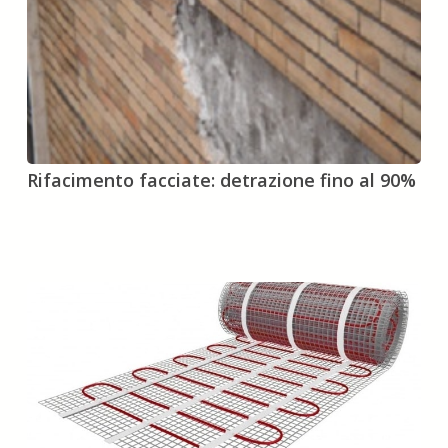
Rifacimento
Rifacimento facciate: detrazione fino al 90%
facciate:
detrazione
fino
al
90%