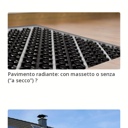
il
90%
per
il
cappotto
termico
Pavimento
Pavimento radiante: con massetto o senza
radiante:
(“a secco”) ?
con
massetto
o
senza
(“a
secco”)
?