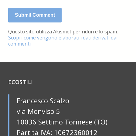
Questo sito utilizza Akismet per ridurre lo spam.
Scopri come vengono elaborati i dati derivati dai
commenti
.
ECOSTILI
Francesco Scalzo
via Monviso 5
10036 Settimo Torinese (TO)
Partita IVA: 10672360012