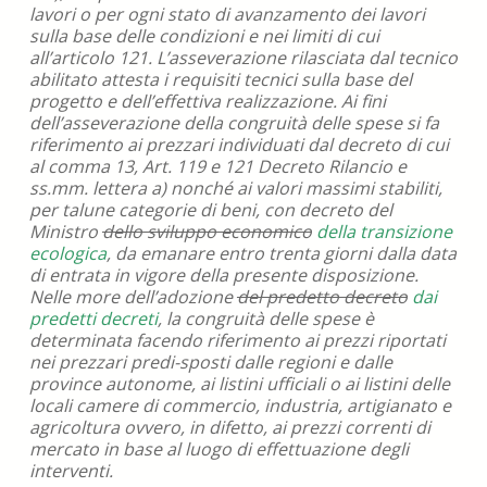
lavori o per ogni stato di avanzamento dei lavori
sulla base delle condizioni e nei limiti di cui
all’articolo 121. L’asseverazione rilasciata dal tecnico
abilitato attesta i requisiti tecnici sulla base del
progetto e dell’effettiva realizzazione. Ai fini
dell’asseverazione della congruità delle spese si fa
riferimento ai prezzari individuati dal decreto di cui
al comma 13, Art. 119 e 121 Decreto Rilancio e
ss.mm. lettera a) nonché ai valori massimi stabiliti,
per talune categorie di beni, con decreto del
Ministro
dello sviluppo economico
della transizione
ecolo
gica
, da emanare entro trenta giorni dalla data
di entrata in vigore della presente disposizione.
Nelle more dell’adozione
del predetto decreto
dai
predetti decreti
, la congruità delle spese è
determinata facendo riferimento ai prezzi riportati
nei prezzari predi-sposti dalle regioni e dalle
province autonome, ai listini ufficiali o ai listini delle
locali camere di commercio, industria, artigianato e
agricoltura ovvero, in difetto, ai prezzi correnti di
mercato in base al luogo di effettuazione degli
interventi.