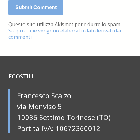
Questo sito utilizza Akismet per ridurre lo spam.
Scopri come vengono elaborati i dati derivati dai
commenti
.
ECOSTILI
Francesco Scalzo
via Monviso 5
10036 Settimo Torinese (TO)
Partita IVA: 10672360012