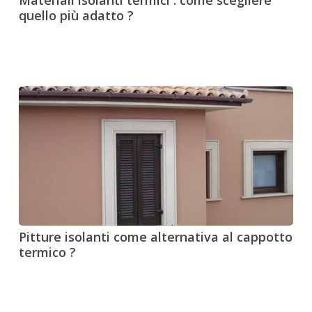
Materiali isolanti termici : come scegliere
isolanti
quello più adatto ?
termici
:
come
scegliere
quello
più
adatto
?
Pitture
Pitture isolanti come alternativa al cappotto
isolanti
termico ?
come
alternativa
al
cappotto