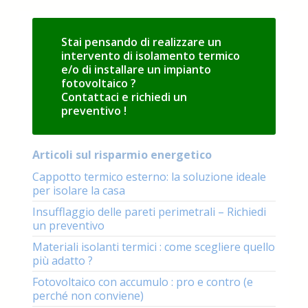
termico
?
Stai pensando di realizzare un
intervento di isolamento termico
e/o di installare un impianto
fotovoltaico ?
Contattaci e richiedi un
preventivo !
Articoli sul risparmio energetico
Cappotto termico esterno: la soluzione ideale
per isolare la casa
Insufflaggio delle pareti perimetrali – Richiedi
un preventivo
Materiali isolanti termici : come scegliere quello
più adatto ?
Fotovoltaico con accumulo : pro e contro (e
perché non conviene)