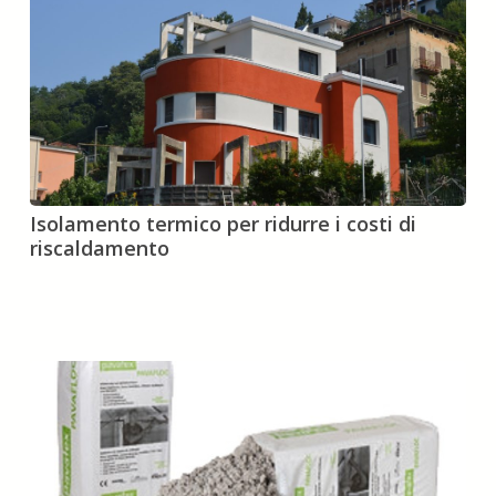
quali
sono
i
costi
?
Isolamento
Isolamento termico per ridurre i costi di
termico
riscaldamento
per
ridurre
i
costi
di
riscaldamento