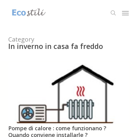
Skip
to
Menu
search
main
content
Category
In inverno in casa fa freddo
Pompe
Pompe di calore : come funzionano ?
di
Quando conviene installarle ?