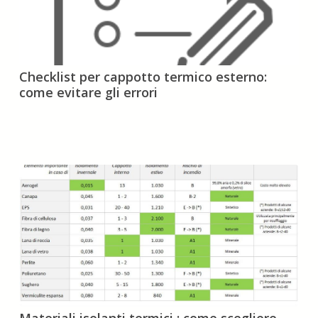
Checklist
Checklist per cappotto termico esterno:
per
come evitare gli errori
cappotto
termico
esterno:
come
evitare
gli
errori
Materiali