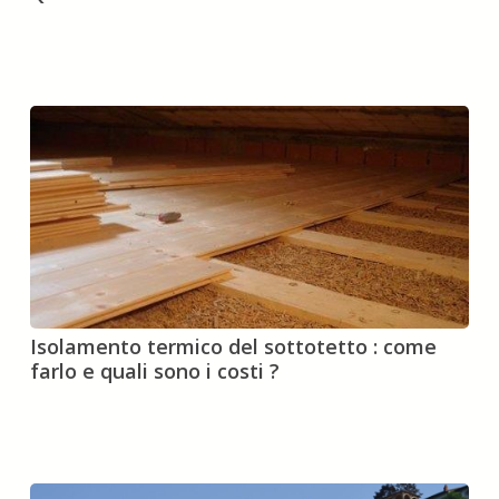
calore
:
come
funzionano
?
Quando
conviene
installarle
?
Isolamento
Isolamento termico del sottotetto : come
termico
farlo e quali sono i costi ?
del
sottotetto
:
come
farlo
e