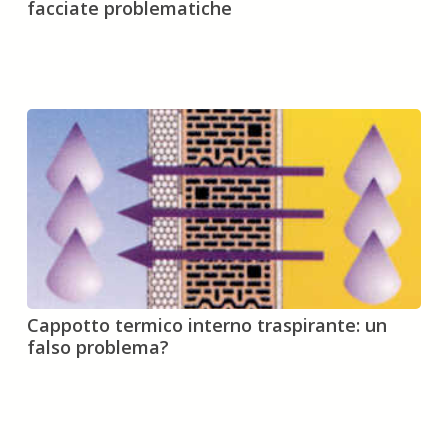
facciate problematiche
l’isolamento
per
facciate
problematiche
Cappotto
Cappotto termico interno traspirante: un
termico
falso problema?
interno
traspirante:
un
falso
problema?