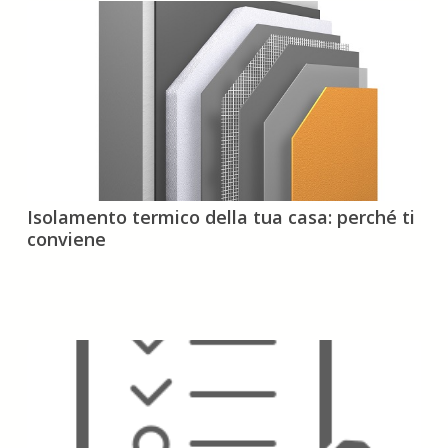
Isolamento
Isolamento termico della tua casa: perché ti
termico
conviene
della
tua
casa:
perché
ti
conviene