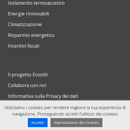
Isolamento termoacustico
Energie rinnovabili
Climatizzazione
Risparmio energetico
Incentivi fiscali
Il progetto Ecostili
Collabora con noi
Informativa sulla Privacy dei dati
Utilizziamo i cookies per rendere migliore la tua esperienza di
navigazione. Proseguendo accetti l'utilizzo dei cookies
twitter
facebook
linkedin
youtube
RSS
Accetto
Impostazione dei cookies