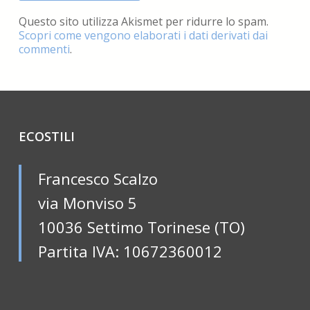
Questo sito utilizza Akismet per ridurre lo spam.
Scopri come vengono elaborati i dati derivati dai
commenti
.
ECOSTILI
Francesco Scalzo
via Monviso 5
10036 Settimo Torinese (TO)
Partita IVA: 10672360012