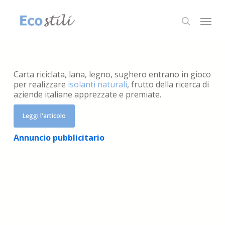
Skip
to
Menu
search
main
content
Carta riciclata, lana, legno, sughero entrano in gioco
per realizzare
isolanti naturali
, frutto della ricerca di
aziende italiane apprezzate e premiate.
Leggi l'articolo
Annuncio pubblicitario