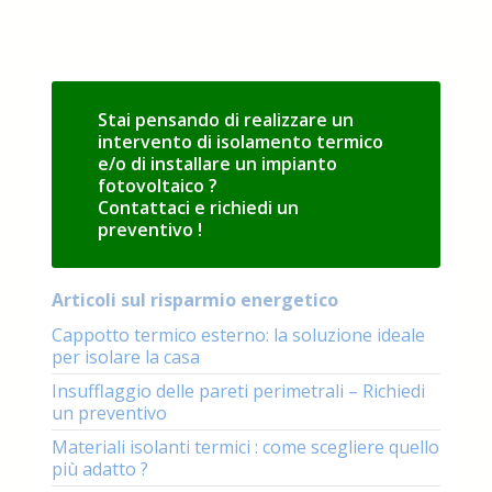
Stai pensando di realizzare un
intervento di isolamento termico
e/o di installare un impianto
fotovoltaico ?
Contattaci e richiedi un
preventivo !
Articoli sul risparmio energetico
Cappotto termico esterno: la soluzione ideale
per isolare la casa
Insufflaggio delle pareti perimetrali – Richiedi
un preventivo
Materiali isolanti termici : come scegliere quello
più adatto ?